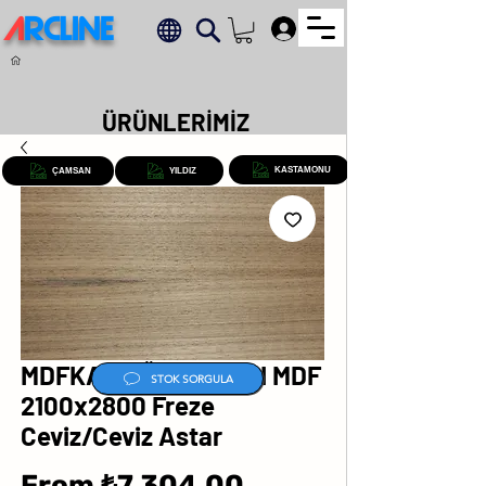
A
RCLINE
.
ÜRÜNLERİMİZ
KASTAMONU
ÇAMSAN
YILDIZ
MDFKAP AĞAÇ KAPLI MDF
STOK SORGULA
2100x2800 Freze
Ceviz/Ceviz Astar
Sale
From
₺7,304.00