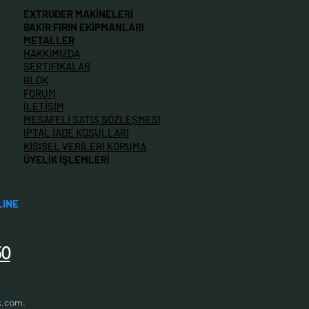
EXTRUDER MAKİNELERİ
BAKIR FIRIN EKİPMANLARI
METALLER
HAKKIMIZDA
SERTİFİKALAR
BLOK
FORUM
İLETİŞİM
MESAFELİ SATIŞ SÖZLEŞMESİ
İPTAL İADE KOŞULLARI
KİŞİSEL VERİLERİ KORUMA
ÜYELİK İŞLEMLERİ
LINE
50
x.com.