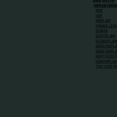
ANA SAYFA
ORMAN ÜRÜN
MDF
HDF
MDFLAM
YONGA LEV
SUNTA
SUNTALAM
GLOSSYLA
AĞAÇ KAPL
AĞAÇ KAPL
KAPI YÜZEY
KONTRPLAK
TEK YÜZE 