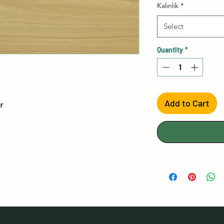
Kalınlık
*
Select
Quantity
*
.
Add to Cart
ır