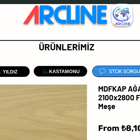
A
RCLINE
ÜRÜNLERİMİZ
STOK SORGU
KASTAMONU
YILDIZ
MDFKAP AĞA
2100x2800 F
Meşe
From
₺8,1