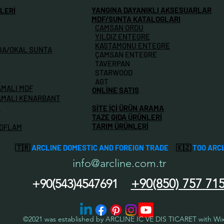
YANGINA DAYANIKLI AKSESUARLAR
LERİ
MDF/SUNTA KATALOGLARI
ÇAMSAN ORDU
YILDIZ ENTEGRE
KASTAMONU ENTEGRE
HA/OKAL SUNTA
ÇAMSAN ENTEGRE
TAVERPAN
STARWOOD
M
AGT
AMALI MDF
ONLİNE SATIŞ
AMALI KENARBANT
İ
SİTE İÇİ ÜRÜN ARAMA
TAZE GIDA ÜRÜNLERİ
TARIM ÜRÜNLERİ
MDFLAM
🇹🇷
ARCLINE DOMESTIC AND FOREIGN TRADE
🇰🇿
TOO ARC
info@arcline.com.tr
+90(850) 757 71
+90(543)4547691
©2021 was established by ARCLINE IC VE DIS TICARET with Wi