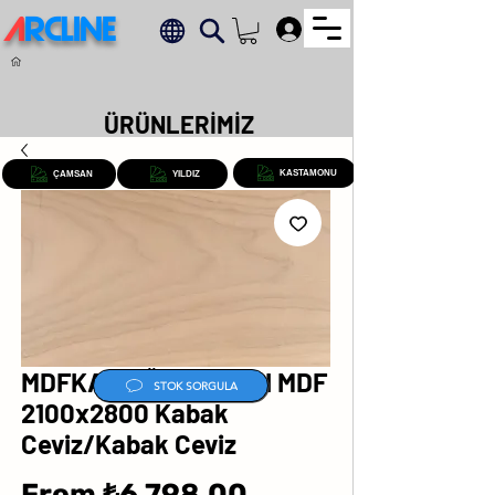
A
RCLINE
.
ÜRÜNLERİMİZ
KASTAMONU
ÇAMSAN
YILDIZ
MDFKAP AĞAÇ KAPLI MDF
STOK SORGULA
2100x2800 Kabak
Ceviz/Kabak Ceviz
Sale
From
₺6,798.00