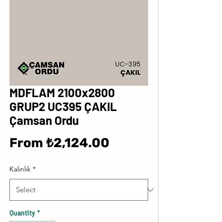
MDFLAM 2100x2800
GRUP2 UC395 ÇAKIL
Çamsan Ordu
Sale
From
₺2,124.00
Price
Kalınlık
*
Quantity
*