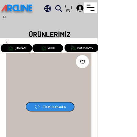
A
RCLINE
.
ÜRÜNLERİMİZ
KASTAMONU
ÇAMSAN
YILDIZ
STOK SORGULA