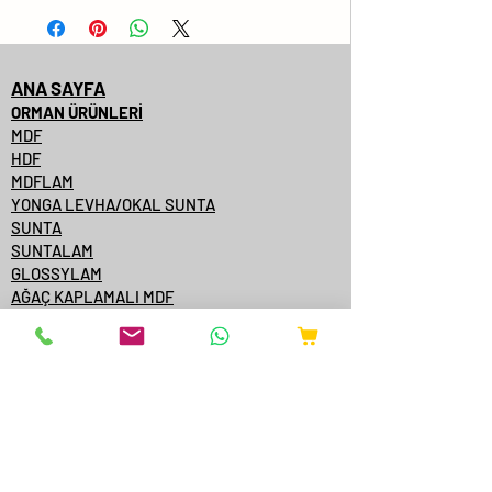
No
Levha Ölçüsü
ANA SAYFA
1
2100x2800x08
ORMAN ÜRÜNLERİ
MDF
2
2100x2800x12
HDF
MDFLAM
3
2100x2800x16
YONGA LEVHA/OKAL SUNTA
SUNTA
4
2100x2800x18
SUNTALAM
GLOSSYLAM
AĞAÇ KAPLAMALI MDF
5
2100x2800x22
AĞAÇ KAPLAMALI KENARBANT
KAPI YÜZEYİ
6
2100x2800x25
KONTRPLAK
TEK YÜZE MDFLAM
7
2100x2800x30
MDF/SUNTA KATALOGLARI
ÇAMSAN ORDU
YILDIZ ENTEGRE
KASTAMONU ENTEGRE