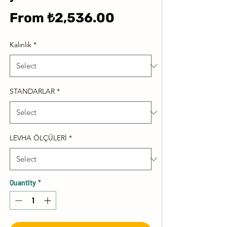
Sale
From
₺2,536.00
Price
Kalınlık
*
STANDARLAR
*
LEVHA ÖLÇÜLERİ
*
Quantity
*