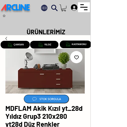
A
RCLINE
.
ÜRÜNLERİMİZ
KASTAMONU
ÇAMSAN
YILDIZ
STOK SORGULA
MDFLAM Akik Kızıl yt_28d
Yıldız Grup3 210x280
yt28d Düz Renkler