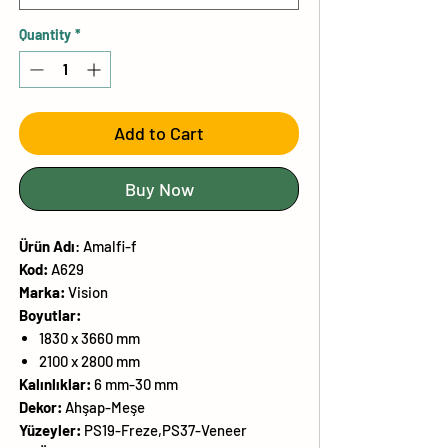
Quantity
*
Add to Cart
Buy Now
Ürün
Adı
:
Amalfi-f
Kod:
A629
Marka:
Vision
Boyutlar:
1830 x 3660 mm
2100 x 2800 mm
Kalınlıklar:
6 mm-30 mm
Dekor:
Ahşap-Meşe
Yüzeyler:
PS19-Freze,PS37-Veneer