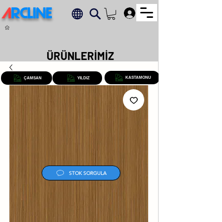
A
RCLINE
.
ÜRÜNLERİMİZ
KASTAMONU
ÇAMSAN
YILDIZ
STOK SORGULA