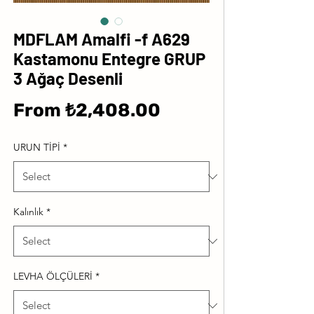
MDFLAM Amalfi -f A629
Kastamonu Entegre GRUP
3 Ağaç Desenli
Sale
From
₺2,408.00
Price
URUN TİPİ
*
Kalınlık
*
LEVHA ÖLÇÜLERİ
*