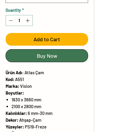
Quantity
*
Add to Cart
Buy Now
Ürün
Adı
:
Atlas Çam
Kod:
A551
Marka:
Vision
Boyutlar:
1830 x 3660 mm
2100 x 2800 mm
Kalınlıklar:
6 mm-30 mm
Dekor:
Ahşap-Çam
Yüzeyler:
PS19-Freze