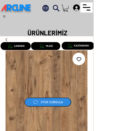
A
RCLINE
.
ÜRÜNLERİMİZ
KASTAMONU
ÇAMSAN
YILDIZ
STOK SORGULA