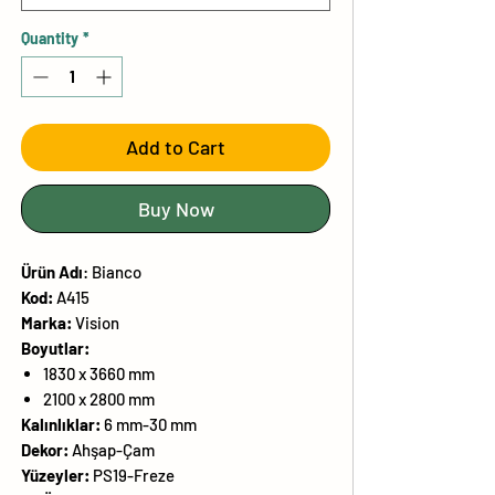
Quantity
*
Add to Cart
Buy Now
Ürün
Adı
:
Bianco
Kod:
A415
Marka:
Vision
Boyutlar:
1830 x 3660 mm
2100 x 2800 mm
Kalınlıklar:
6 mm-30 mm
Dekor:
Ahşap-Çam
Yüzeyler:
PS19-Freze