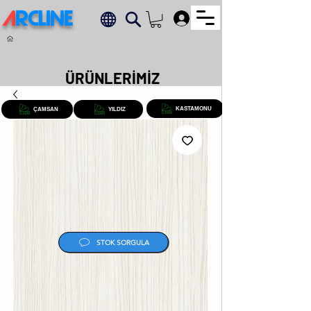
A
RCLINE
.
ÜRÜNLERİMİZ
KASTAMONU
ÇAMSAN
YILDIZ
STOK SORGULA