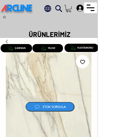
A
RCLINE
.
ÜRÜNLERİMİZ
KASTAMONU
ÇAMSAN
YILDIZ
STOK SORGULA