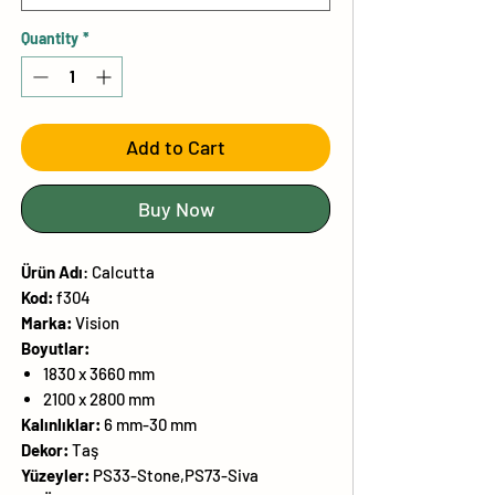
Quantity
*
Add to Cart
Buy Now
Ürün
Adı
:
Calcutta
Kod:
f304
Marka:
Vision
Boyutlar:
1830 x 3660 mm
2100 x 2800 mm
Kalınlıklar:
6 mm-30 mm
Dekor:
Taş
Yüzeyler:
PS33-Stone,PS73-Siva