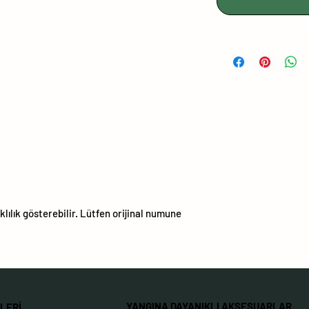
lılık gösterebilir. Lütfen orijinal numune
YANGINA DAYANIKLI AKSESUARLAR
LERİ