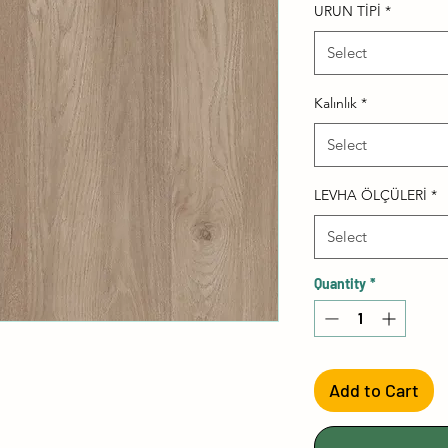
URUN TİPİ
*
Select
Kalınlık
*
Select
LEVHA ÖLÇÜLERİ
*
Select
Quantity
*
Add to Cart