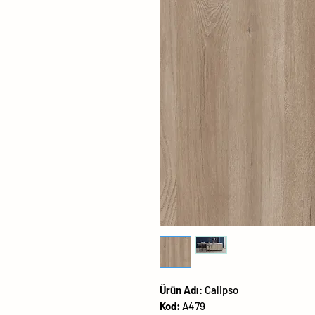
Ürün
Adı
:
Calipso
Kod:
A479