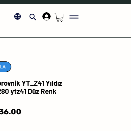
.
LA
ovnik YT_Z41 Yıldız
80 ytz41 Düz Renk
Sale
36.00
Price