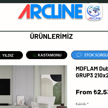
A
RCLINE
ÜRÜNLERİMİZ
STOK SORGU
KASTAMONU
YILDIZ
MDFLAM Dubr
GRUP3 210x2
From
₺2,5
Kalınlık
*