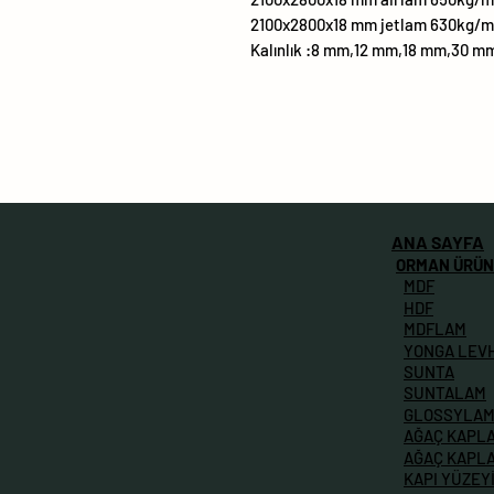
2100x2800x18 mm jetlam 630kg/
Kalınlık :8 mm,12 mm,18 mm,30 m
ANA SAYFA
ORMAN ÜRÜN
MDF
HDF
MDFLAM
YONGA LEV
SUNTA
SUNTALAM
GLOSSYLA
AĞAÇ KAPL
AĞAÇ KAPL
KAPI YÜZEY