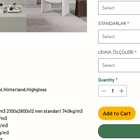
Select
STANDARLAR
*
Select
LEVHA ÖLÇÜLERİ
*
Select
Quantity
*
al,Hinterland,Highgloss
m3 2100x2800x12 mm standart 740kg/m3
Add to Cart
g/m3
g/m3
g/m3
m3