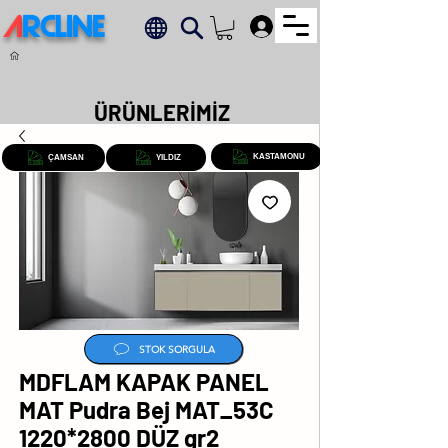
A
RCLINE
.
ÜRÜNLERİMİZ
KASTAMONU
ÇAMSAN
YILDIZ
STOK SORGULA
MDFLAM KAPAK PANEL
MAT Pudra Bej MAT_53C
1220*2800 DÜZ gr2