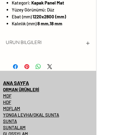
Kategori:
Kapak Panel Mat
Yüzey Görünümü:
Düz
Ebat (mm)
1220x2800 (mm)
Kalınlık (mm)
8 mm,18 mm
URUN BILGILERI
FORMALDEHİT EMİSYONU
LÜTFEN FSC® SERTİFİKALI
ÜRÜNLERİMİZİ SORUNUZ.
DARBEYE VE ÇİZİLMEYE KARŞI
ANA SAYFA
YÜZEY DAYANIMI YÜKSEKTİR
ORMAN ÜRÜNLERİ
MDF
SOLMAYA VE KİMYASALLARA
HDF
KARŞI DAYANIMLIDIR
MDFLAM
PARLAKLIK
YONGA LEVHA/OKAL SUNTA
SUNTA
%99.99'A VARAN
SUNTALAM
ANTİBAKTERİYEL YÜZEYLER
GLOSSYLAM