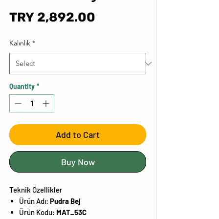
Price
TRY 2,892.00
Kalınlık
*
Quantity
*
Add to Cart
Buy Now
Teknik Özellikler
Ürün Adı:
Pudra Bej
Ürün Kodu:
MAT_53C