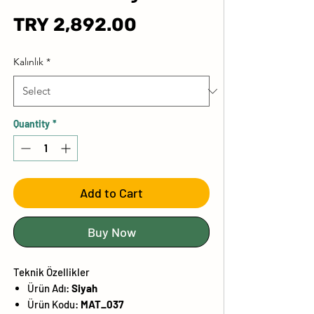
Price
TRY 2,892.00
Kalınlık
*
Quantity
*
Add to Cart
Buy Now
Teknik Özellikler
Ürün Adı:
Siyah
Ürün Kodu:
MAT_037