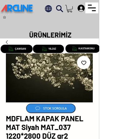
A
RCLINE
.
ÜRÜNLERİMİZ
KASTAMONU
ÇAMSAN
YILDIZ
STOK SORGULA
MDFLAM KAPAK PANEL
MAT Siyah MAT_037
1220*2800 DÜZ gr2