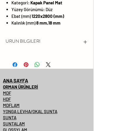
Kategori:
Kapak Panel Mat
Yüzey Görünümü:
Düz
Ebat (mm)
1220x2800 (mm)
Kalınlık (mm)
8 mm,18 mm
URUN BILGILERI
FORMALDEHİT EMİSYONU
LÜTFEN FSC® SERTİFİKALI
ÜRÜNLERİMİZİ SORUNUZ.
DARBEYE VE ÇİZİLMEYE KARŞI
ANA SAYFA
YÜZEY DAYANIMI YÜKSEKTİR
ORMAN ÜRÜNLERİ
MDF
SOLMAYA VE KİMYASALLARA
HDF
KARŞI DAYANIMLIDIR
MDFLAM
PARLAKLIK
YONGA LEVHA/OKAL SUNTA
SUNTA
%99.99'A VARAN
SUNTALAM
ANTİBAKTERİYEL YÜZEYLER
GLOSSYLAM