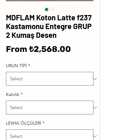
MDFLAM Koton Latte f237
Kastamonu Entegre GRUP
2 Kumaş Desen
Sale
From
₺2,568.00
Price
URUN TİPİ
*
Kalınlık
*
LEVHA ÖLÇÜLERİ
*