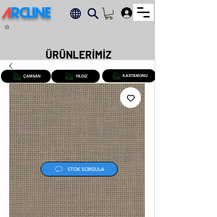
A
RCLINE
.
ÜRÜNLERİMİZ
KASTAMONU
ÇAMSAN
YILDIZ
STOK SORGULA