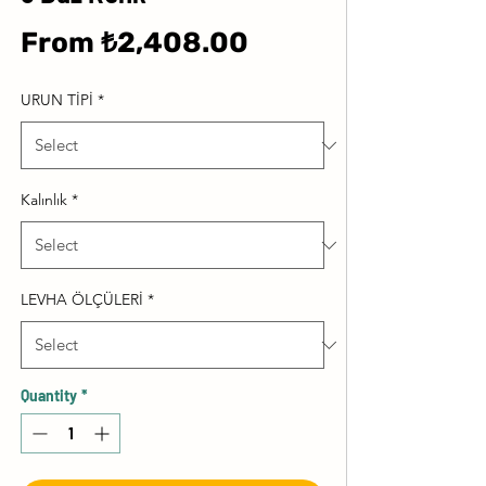
Sale
From
₺2,408.00
Price
URUN TİPİ
*
Kalınlık
*
LEVHA ÖLÇÜLERİ
*
Quantity
*