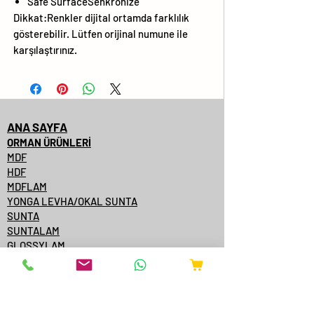
Safe SurfaceSenkronize
Dikkat:Renkler dijital ortamda farklılık
gösterebilir. Lütfen orijinal numune ile
karşılaştırınız.
ANA SAYFA
ORMAN ÜRÜNLERİ
MDF
HDF
MDFLAM
YONGA LEVHA/OKAL SUNTA
SUNTA
SUNTALAM
GLOSSYLAM
AĞAÇ KAPLAMALI MDF
AĞAÇ KAPLAMALI KENARBANT
KAPI YÜZEYİ
KONTRPLAK