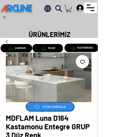
A
RCLINE
.
ÜRÜNLERİMİZ
KASTAMONU
ÇAMSAN
YILDIZ
STOK SORGULA
MDFLAM Luna D164
Kastamonu Entegre GRUP
3 Düz Renk