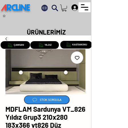
A
RCLINE
.
ÜRÜNLERİMİZ
KASTAMONU
ÇAMSAN
YILDIZ
STOK SORGULA
MDFLAM Sardunya VT_826
Yıldız Grup3 210x280
183x366 vt826 Düz