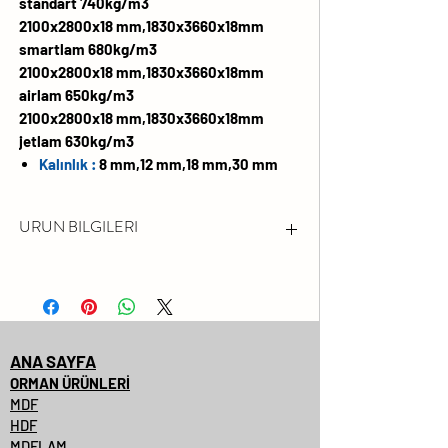
standart 740kg/m3
2100x2800x18 mm,1830x3660x18mm
smartlam 680kg/m3
2100x2800x18 mm,1830x3660x18mm
airlam 650kg/m3
2100x2800x18 mm,1830x3660x18mm
jetlam 630kg/m3
Kalınlık :
8 mm,12 mm,18 mm,30 mm
URUN BILGILERI
FORMALDEHİT EMİSYONU
LÜTFEN FSC® SERTİFİKALI
ÜRÜNLERİMİZİ SORUNUZ.
DARBEYE VE ÇİZİLMEYE KARŞI
ANA SAYFA
YÜZEY DAYANIMI YÜKSEKTİR
ORMAN ÜRÜNLERİ
MDF
SOLMAYA VE KİMYASALLARA
HDF
KARŞI DAYANIMLIDIR
MDFLAM