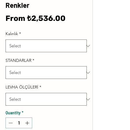
Renkler
Sale
From
₺2,536.00
Price
Kalınlık
*
STANDARLAR
*
LEVHA ÖLÇÜLERİ
*
Quantity
*