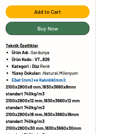
Add to Cart
Buy Now
Teknik Özellikler
Ürün Adı
:Sardunya
Ürün Kodu
:
VT_826
Kategori :
Düz
Renk
Yüzey Dokuları
:
Natural,Milenyum
Ebat (mm) ve Kalınlık(mm):
2100x2800x8 mm,1830x3660x8mm
standart 740kg/m3
2100x2800x12 mm,1830x3660x12 mm
standart 740kg/m3
2100x2800x18 mm,1830x3660x18mm
standart 740kg/m3
2100x2800x30 mm,1830x3660x30mm