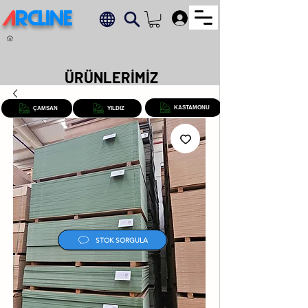
A
RCLINE
.
ÜRÜNLERİMİZ
KASTAMONU
ÇAMSAN
YILDIZ
STOK SORGULA