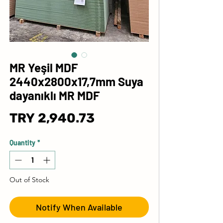
MR Yeşil MDF
2440x2800x17,7mm Suya
dayanıklı MR MDF
Price
TRY 2,940.73
Quantity
*
Out of Stock
Notify When Available