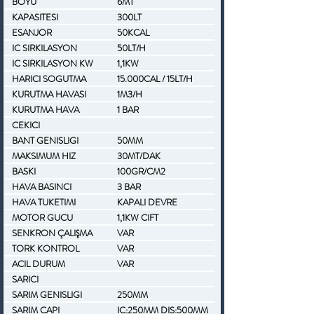
BOYU
6MT
KAPASITESI
300LT
ESANJOR
50KCAL
IC SIRKILASYON
50LT/H
POMPASI
IC SIRKILASYON KW
1,1KW
HARICI SOGUTMA
15.000CAL / 15LT/H
KURUTMA HAVASI
1M3/H
KURUTMA HAVA
1 BAR
BASINCI
CEKICI
BANT GENISLIGI
50MM
MAKSIMUM HIZ
30MT/DAK
BASKI
100GR/CM2
HAVA BASINCI
3 BAR
HAVA TUKETIMI
KAPALI DEVRE
MOTOR GUCU
1,1KW CIFT
SENKRON ÇALIŞMA
VAR
TORK KONTROL
VAR
ACIL DURUM
VAR
OTOMATIK ACMA
SARICI
SARIM GENISLIGI
250MM
SARIM CAPI
IC:250MM DIS:500MM