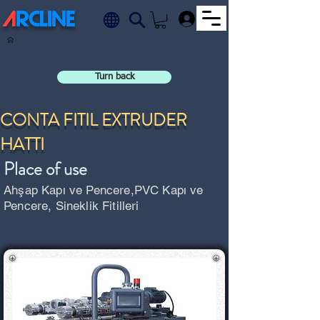
A
RCLINE
.
Turn back
CONTA FITIL EXTRUDER
HATTI
Place of use
Ahşap Kapı ve Pencere,PVC Kapı ve
Pencere, Sineklik Fitilleri