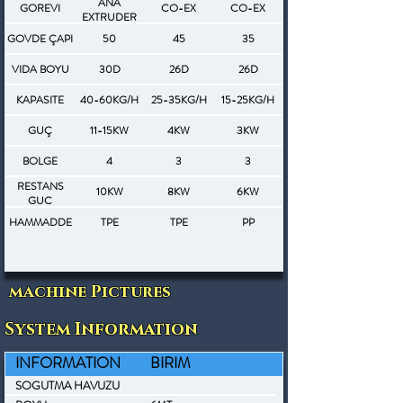
ANA
GOREVI
CO-EX
CO-EX
EXTRUDER
GOVDE ÇAPI
50
45
35
VIDA BOYU
30D
26D
26D
KAPASITE
40-60KG/H
25-35KG/H
15-25KG/H
GUÇ
11-15KW
4KW
3KW
BOLGE
4
3
3
RESTANS
10KW
8KW
6KW
GUC
HAMMADDE
TPE
TPE
PP
machine Pictures
System Information
INFORMATION
BIRIM
SOGUTMA HAVUZU