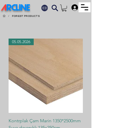
A
RCLINE
.
/
FOREST PRODUCTS
05.05.2026
Kontrplak Çam Marin 1350*2500mm
Suya dayanıklı 135x250cm