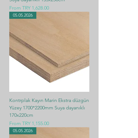
Sale Price
From
TRY 1,628.00
05.05.2026
Kontrplak Kayın Marin Ekstra düzgün
Yüzey 1700*2200mm Suya dayanıklı
170x220cm
Sale Price
From
TRY 1,155.00
05.05.2026