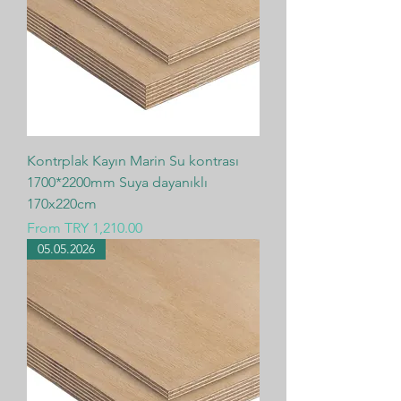
Kontrplak Kayın Marin Su kontrası
1700*2200mm Suya dayanıklı
170x220cm
Sale Price
From
TRY 1,210.00
05.05.2026