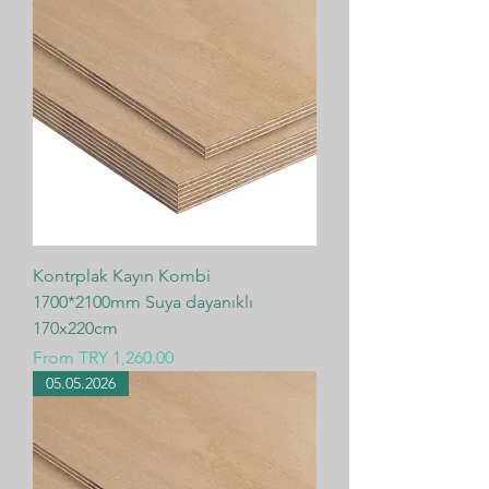
Kontrplak Kayın Kombi
1700*2100mm Suya dayanıklı
170x220cm
Sale Price
From
TRY 1,260.00
05.05.2026