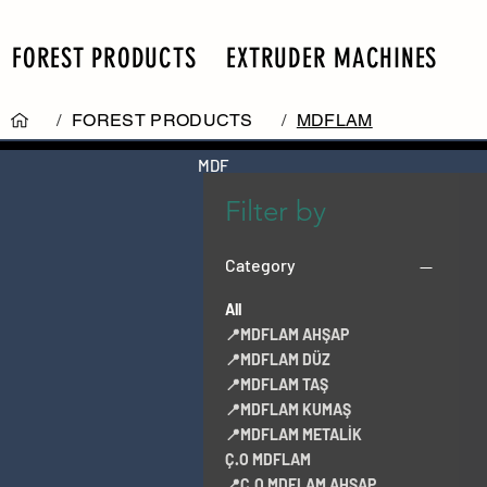
FOREST PRODUCTS
EXTRUDER MACHINES
/
FOREST PRODUCTS
/
MDFLAM
MDF
Filter by
Category
All
📍MDFLAM AHŞAP
📍MDFLAM DÜZ
📍MDFLAM TAŞ
📍MDFLAM KUMAŞ
📍MDFLAM METALİK
Ç.O MDFLAM
📍Ç.O MDFLAM AHŞAP