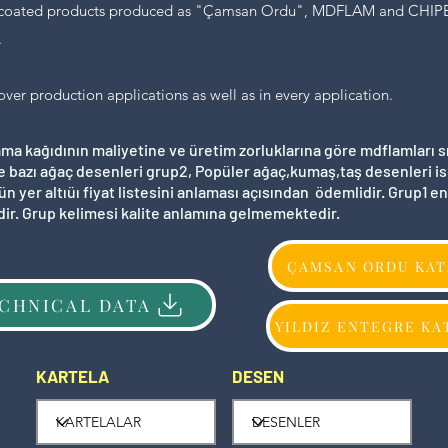
the coated products produced as "Çamsan Ordu", MDFLAM and CHIP
.
over production applications as well as in every application.
ama kağıdının maliyetine ve üretim zorluklarına göre mdflamları 
ve bazı ağaç desenleri grup2, Popüler ağaç,kumaş,taş desenleri is
ün yer altıüı fiyat listesini anlaması açısından ödemlidir. Grup1 
ir. Grup kelimesi kalite anlamına gelmemektedir.
ÇAMSAN ORDU KA
CHNICAL DATA
YILDIZ ENTEGRE K
KARTELA
DESEN