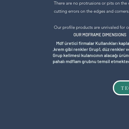
There are no protrusions or pits on 
cutting errors on the edges and corners
Our profile products are unrivaled for c
OUR MDFRAME DIMENSIONS
Mdf üretici firmalar Kullanıkları kapl
,krem gibi renkler Grup1, düz renkler 
Grup kelimesi kulanıcının alacağı ürün
pahalı mdflam grubnu temsil etmekted
TE