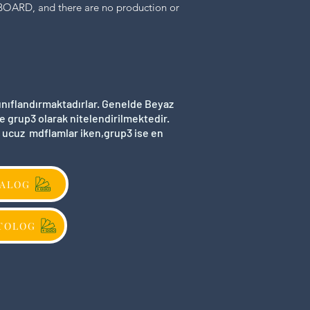
BOARD, and there are no production or
sınıflandırmaktadırlar. Genelde Beyaz
e grup3 olarak nitelendirilmektedir.
en ucuz mdflamlar iken,grup3 ise en
TALOG
ATOLOG