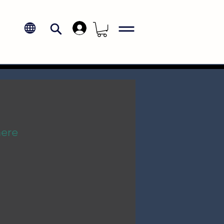
.
here