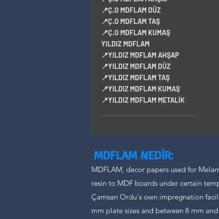
📍Ç.O MDFLAM DÜZ
📍Ç.O MDFLAM TAŞ
📍Ç.O MDFLAM KUMAŞ
YILDIZ MDFLAM
📍YILDIZ MDFLAM AHŞAP
📍YILDIZ MDFLAM DÜZ
📍YILDIZ MDFLAM TAŞ
📍YILDIZ MDFLAM KUMAŞ
📍YILDIZ MDFLAM METALİK
MDFLAM NEDİR:
MDFLAM, decor papers used for Melam
resin to MDF boards under certain tem
Çamsan Ordu's own impregnation facilit
mm plate sizes and between 8 mm and 