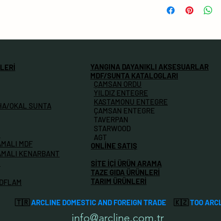
Ordu Müşteri adre
sorumlu değildir.
Nakliye bedelli g
dosasında yazan ş
ödenecektir.
edlmesi durumund
YANGINA DAYANIKLI AKSESUARLAR
LERİ
MDF/SUNTA KATALOGLARI
ÇAMSAN ORDU
YILDIZ ENTEGRE
KASTAMONU ENTEGRE
HA/OKAL SUNTA
ÇAMSAN ENTEGRE
TAVERPAN
STARWOOD
M
AGT
AMALI MDF
ONLİNE SATIŞ
AMALI KENARBANT
İ
SİTE İÇİ ÜRÜN ARAMA
TAZE GIDA ÜRÜNLERİ
TARIM ÜRÜNLERİ
MDFLAM
🇹🇷
ARCLINE DOMESTIC AND FOREIGN TRADE
🇰🇿
TOO ARC
info@arcline.com.tr