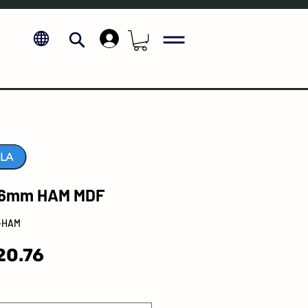
.
LA
16mm HAM MDF
6-HAM
Sale
20.76
Price