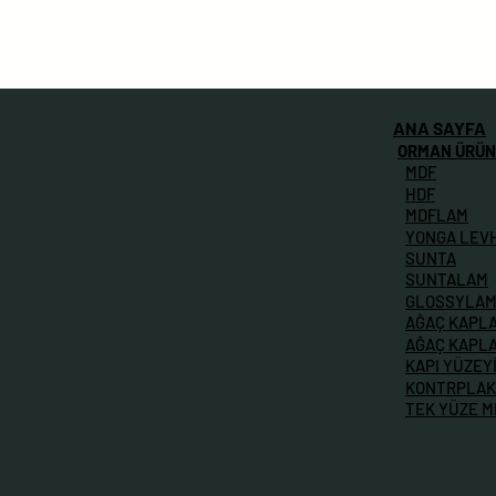
ANA SAYFA
ORMAN ÜRÜN
MDF
HDF
MDFLAM
YONGA LEV
SUNTA
SUNTALAM
GLOSSYLA
AĞAÇ KAPL
AĞAÇ KAPL
KAPI YÜZEY
KONTRPLAK
TEK YÜZE 