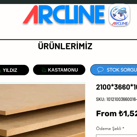
A
RCLINE
ÜRÜNLERİMİZ
STOK SORGU
KASTAMONU
YILDIZ
2100*3660*
SKU: 1012100366001
From
₺1,5
Ödeme Şekli
*