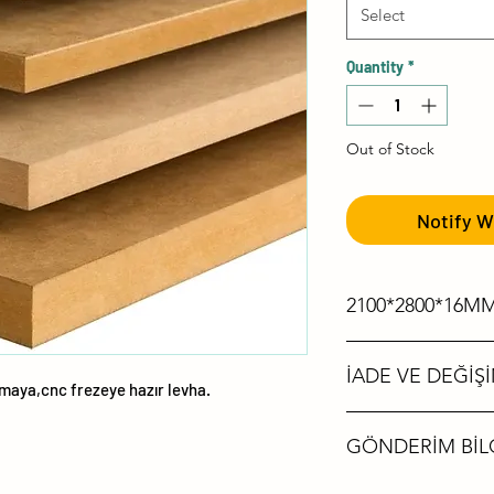
Select
Quantity
*
Out of Stock
Notify W
2100*2800*16
Çift tarafı zımpa
İADE VE DEĞİŞİ
Çamsan Ordu
nmaya,cnc frezeye hazır levha.
Ürün Tesliminde
GÖNDERİM BİLG
koşullarından k
dolayı oluşcak 