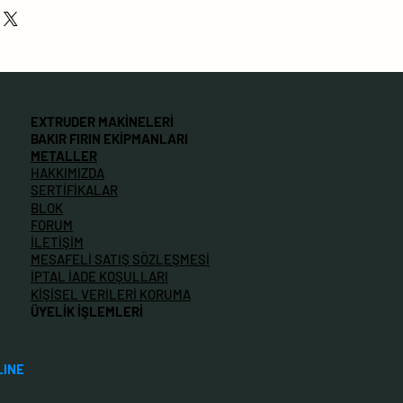
si nakliye müşteriye aittir.
 Ürünler Standartlar
elen araç şirketine
artları sağlamdığı tespit
a iade alım işlemi yapılır
EXTRUDER MAKİNELERİ
BAKIR FIRIN EKİPMANLARI
METALLER
HAKKIMIZDA
SERTİFİKALAR
BLOK
FORUM
İLETİŞİM
MESAFELİ SATIŞ SÖZLEŞMESİ
İPTAL İADE KOŞULLARI
KİŞİSEL VERİLERİ KORUMA
ÜYELİK İŞLEMLERİ
LINE