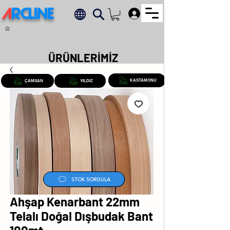
A
RCLINE
.
ÜRÜNLERİMİZ
KASTAMONU
ÇAMSAN
YILDIZ
STOK SORGULA
Ahşap Kenarbant 22mm
Telalı Doğal Dışbudak Bant