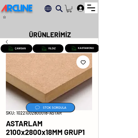
A
RCLINE
.
ÜRÜNLERİMİZ
KASTAMONU
ÇAMSAN
YILDIZ
STOK SORGULA
SKU: 10221002800018-ASTAR
ASTARLAM
2100x2800x18MM GRUP1