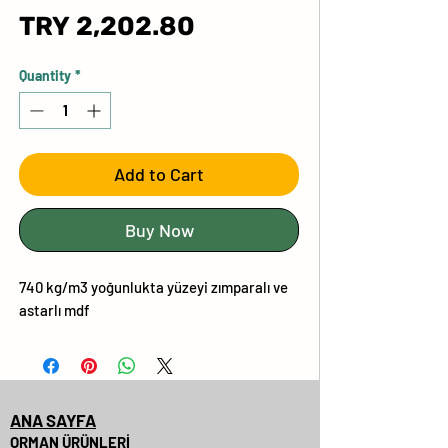
Price
TRY 2,202.80
Quantity
*
Add to Cart
Buy Now
740 kg/m3 yoğunlukta yüzeyi zımparalı ve
astarlı mdf
ANA SAYFA
ORMAN ÜRÜNLERİ