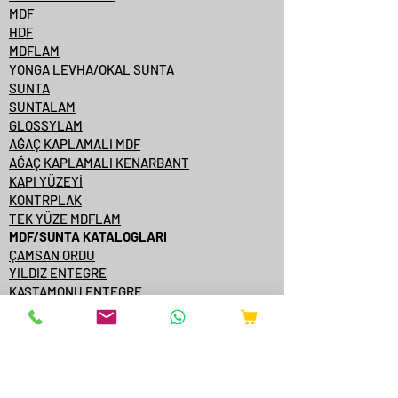
MDF
HDF
MDFLAM
YONGA LEVHA/OKAL SUNTA
SUNTA
SUNTALAM
GLOSSYLAM
AĞAÇ KAPLAMALI MDF
AĞAÇ KAPLAMALI KENARBANT
KAPI YÜZEYİ
KONTRPLAK
TEK YÜZE MDFLAM
MDF/SUNTA KATALOGLARI
ÇAMSAN ORDU
YILDIZ ENTEGRE
KASTAMONU ENTEGRE
ÇAMSAN ENTEGRE
TAVERPAN
STARWOOD
AGT
ONLİNE SATIŞ