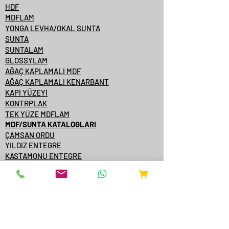
HDF
MDFLAM
YONGA LEVHA/OKAL SUNTA
SUNTA
SUNTALAM
GLOSSYLAM
AĞAÇ KAPLAMALI MDF
AĞAÇ KAPLAMALI KENARBANT
KAPI YÜZEYİ
KONTRPLAK
TEK YÜZE MDFLAM
MDF/SUNTA KATALOGLARI
ÇAMSAN ORDU
YILDIZ ENTEGRE
KASTAMONU ENTEGRE
ÇAMSAN ENTEGRE
TAVERPAN
STARWOOD
AGT
ONLİNE SATIŞ
YANGINA DAYANIKLI AKSESUARLAR