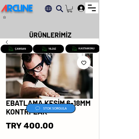
A
RCLINE
.
ÜRÜNLERİMİZ
KASTAMONU
ÇAMSAN
YILDIZ
EBATLAMA KESİM 6-18MM
STOK SORGULA
KONTRPLAK
Price
TRY 400.00