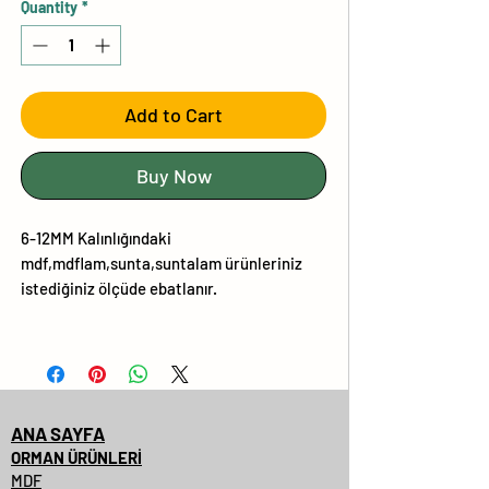
Quantity
*
Add to Cart
Buy Now
6-12MM Kalınlığındaki
mdf,mdflam,sunta,suntalam ürünleriniz
istediğiniz ölçüde ebatlanır.
ANA SAYFA
ORMAN ÜRÜNLERİ
MDF