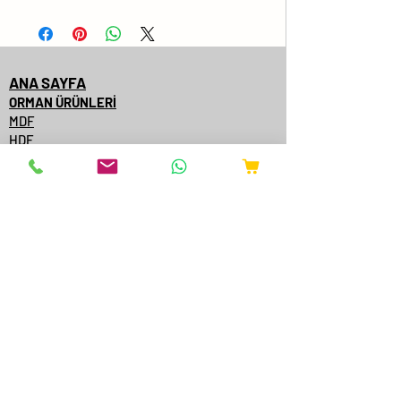
ANA SAYFA
ORMAN ÜRÜNLERİ
MDF
HDF
MDFLAM
YONGA LEVHA/OKAL SUNTA
SUNTA
SUNTALAM
GLOSSYLAM
AĞAÇ KAPLAMALI MDF
AĞAÇ KAPLAMALI KENARBANT
KAPI YÜZEYİ
KONTRPLAK
TEK YÜZE MDFLAM
MDF/SUNTA KATALOGLARI
ÇAMSAN ORDU
YILDIZ ENTEGRE