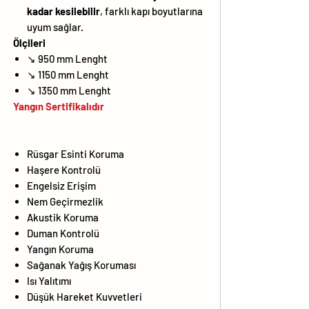
kadar kesilebilir
, farklı kapı boyutlarına
uyum sağlar.
Ölçileri
↘ 950 mm Lenght
↘ 1150 mm Lenght
↘ 1350 mm Lenght
Yangın Sertifikalıdır
Rüsgar Esinti Koruma
Haşere Kontrolü
Engelsiz Erişim
Nem Geçirmezlik
Akustik Koruma
Duman Kontrolü
Yangın Koruma
Sağanak Yağış Koruması
Isı Yalıtımı
Düşük Hareket Kuvvetleri