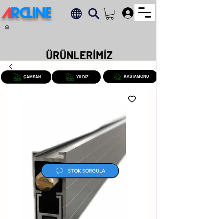
A
RCLINE
.
ÜRÜNLERİMİZ
KASTAMONU
ÇAMSAN
YILDIZ
STOK SORGULA