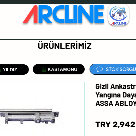
A
RCLINE
ÜRÜNLERİMİZ
STOK SORGU
KASTAMONU
YILDIZ
Gizli Ankastr
Yangına Daya
ASSA ABLO
TRY 2,942