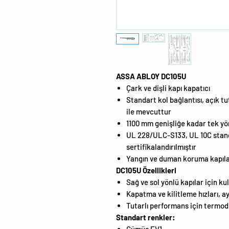
ASSA ABLOY DC105U
Çark ve dişli kapı kapatıcı
Standart kol bağlantısı, açık tu
ile mevcuttur
1100 mm genişliğe kadar tek yö
UL 228/ULC-S133, UL 10C stand
sertifikalandırılmıştır
Yangın ve duman koruma kapıları
DC105U Özellikleri
Sağ ve sol yönlü kapılar için kul
Kapatma ve kilitleme hızları, ay
Tutarlı performans için termo
Standart renkler: