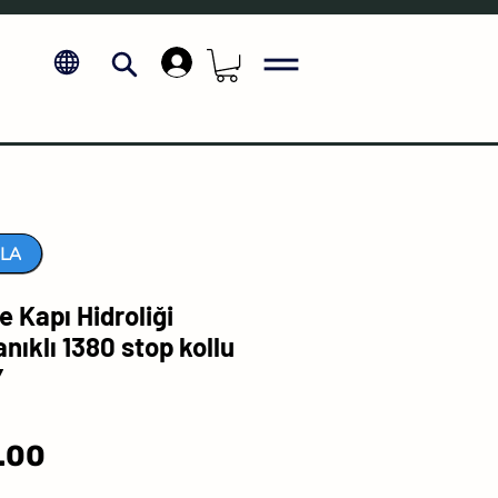
.
LA
e Kapı Hidroliği
nıklı 1380 stop kollu
Y
Price
.00