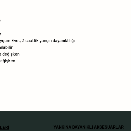
)
r
ygun: Evet, 3 saatlik yangın dayanıklılığı
ılabilir
a değişken
 değişken
YANGINA DAYANIKLI AKSESUARLAR
LERİ