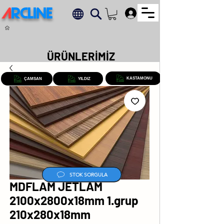
A
RCLINE
.
ÜRÜNLERİMİZ
KASTAMONU
ÇAMSAN
YILDIZ
STOK SORGULA
MDFLAM JETLAM
2100x2800x18mm 1.grup
210x280x18mm