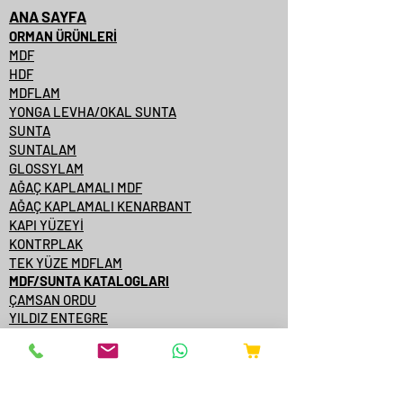
ANA SAYFA
ORMAN ÜRÜNLERİ
MDF
HDF
MDFLAM
YONGA LEVHA/OKAL SUNTA
SUNTA
SUNTALAM
GLOSSYLAM
AĞAÇ KAPLAMALI MDF
AĞAÇ KAPLAMALI KENARBANT
KAPI YÜZEYİ
KONTRPLAK
TEK YÜZE MDFLAM
MDF/SUNTA KATALOGLARI
ÇAMSAN ORDU
YILDIZ ENTEGRE
KASTAMONU ENTEGRE
ÇAMSAN ENTEGRE
TAVERPAN
STARWOOD