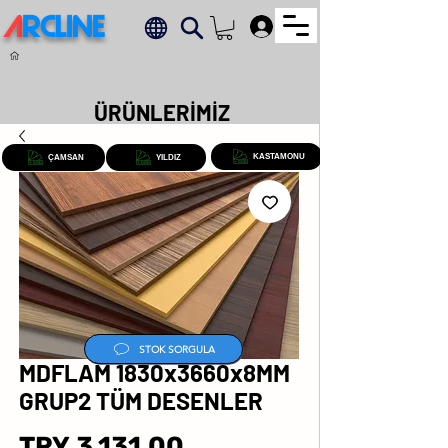
A
RCLINE
.
ÜRÜNLERİMİZ
KASTAMONU
ÇAMSAN
YILDIZ
STOK SORGULA
MDFLAM 1830x3660x8MM
GRUP2 TÜM DESENLER
Price
TRY 3,131.00