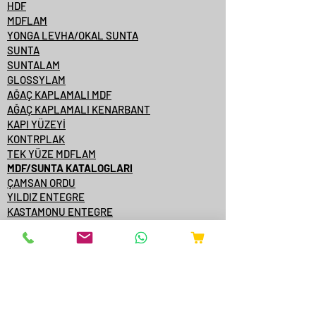
HDF
MDFLAM
YONGA LEVHA/OKAL SUNTA
SUNTA
SUNTALAM
GLOSSYLAM
AĞAÇ KAPLAMALI MDF
AĞAÇ KAPLAMALI KENARBANT
KAPI YÜZEYİ
KONTRPLAK
TEK YÜZE MDFLAM
MDF/SUNTA KATALOGLARI
ÇAMSAN ORDU
YILDIZ ENTEGRE
KASTAMONU ENTEGRE
ÇAMSAN ENTEGRE
TAVERPAN
STARWOOD
AGT
ONLİNE SATIŞ
YANGINA DAYANIKLI AKSESUARLAR
EXTRUDER MAKİNELERİ