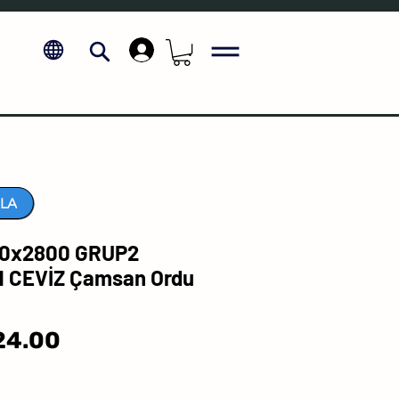
.
LA
0x2800 GRUP2
 CEVİZ Çamsan Ordu
Sale
24.00
Price