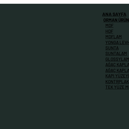
ANA SAYFA
ORMAN ÜRÜN
MDF
HDF
MDFLAM
YONGA LEV
SUNTA
SUNTALAM
GLOSSYLA
AĞAÇ KAPL
AĞAÇ KAPL
KAPI YÜZEY
KONTRPLAK
TEK YÜZE 