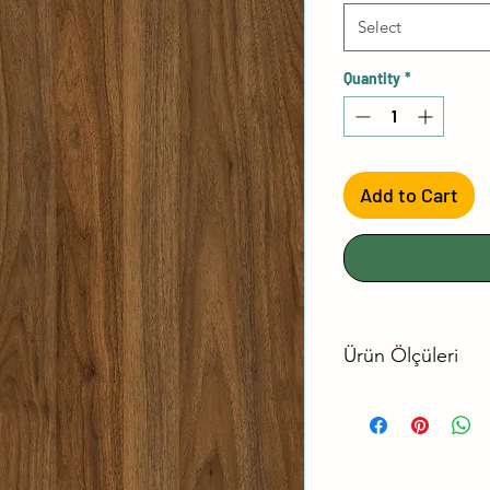
Select
Quantity
*
Add to Cart
Ürün Ölçüleri
No