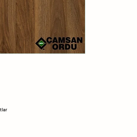
1
2
3
4
5
6
7
tlar