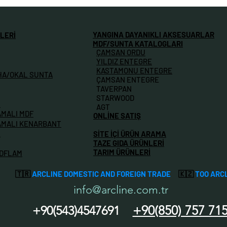
YANGINA DAYANIKLI AKSESUARLAR
LERİ
MDF/SUNTA KATALOGLARI
ÇAMSAN ORDU
YILDIZ ENTEGRE
KASTAMONU ENTEGRE
HA/OKAL SUNTA
ÇAMSAN ENTEGRE
TAVERPAN
STARWOOD
M
AGT
AMALI MDF
ONLİNE SATIŞ
AMALI KENARBANT
İ
SİTE İÇİ ÜRÜN ARAMA
TAZE GIDA ÜRÜNLERİ
TARIM ÜRÜNLERİ
MDFLAM
🇹🇷
ARCLINE DOMESTIC AND FOREIGN TRADE
🇰🇿
TOO ARC
info@arcline.com.tr
+90(850) 757 71
+90(543)4547691