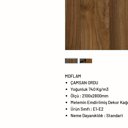
MDFLAM
ÇAMSAN ORDU
Yoğunluk 740 Kg/m3
Ölçü : 2100x2800mm
Melemin Emdirilmiş Dekor Kağı
Ürün Sınıfı : E1-E2
Neme Dayanıklılık : Standart