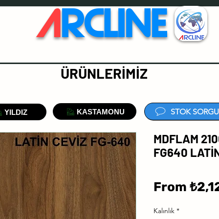
A
RCLINE
ÜRÜNLERİMİZ
STOK SORGU
KASTAMONU
YILDIZ
MDFLAM 210
FG640 LATİN
From
₺2,1
Kalınlık
*