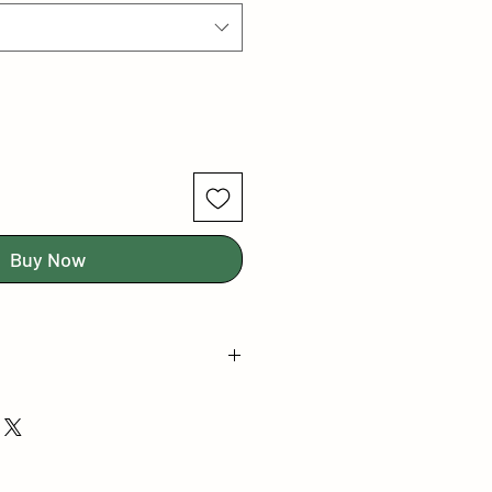
Buy Now
Levha Ölçüsü