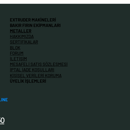
EXTRUDER MAKİNELERİ
BAKIR FIRIN EKİPMANLARI
METALLER
HAKKIMIZDA
SERTİFİKALAR
BLOK
FORUM
İLETİŞİM
MESAFELİ SATIŞ SÖZLEŞMESİ
İPTAL İADE KOŞULLARI
KİŞİSEL VERİLERİ KORUMA
ÜYELİK İŞLEMLERİ
LINE
50