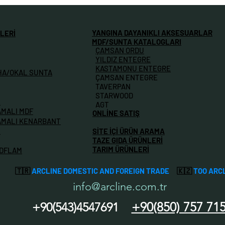
YANGINA DAYANIKLI AKSESUARLAR
LERİ
MDF/SUNTA KATALOGLARI
ÇAMSAN ORDU
YILDIZ ENTEGRE
KASTAMONU ENTEGRE
HA/OKAL SUNTA
ÇAMSAN ENTEGRE
TAVERPAN
STARWOOD
M
AGT
AMALI MDF
ONLİNE SATIŞ
AMALI KENARBANT
İ
SİTE İÇİ ÜRÜN ARAMA
TAZE GIDA ÜRÜNLERİ
TARIM ÜRÜNLERİ
MDFLAM
🇹🇷
ARCLINE DOMESTIC AND FOREIGN TRADE
🇰🇿
TOO ARC
info@arcline.com.tr
+90(850) 757 71
+90(543)4547691