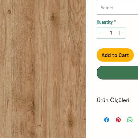
Select
Quantity
*
Add to Cart
Ürün Ölçüleri
No