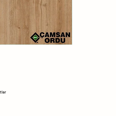
1
2
3
4
5
6
7
tlar