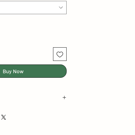
Buy Now
Levha Ölçüsü