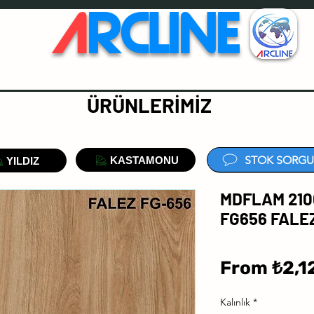
A
RCLINE
ÜRÜNLERİMİZ
STOK SORGU
KASTAMONU
YILDIZ
MDFLAM 210
FG656 FALE
From
₺2,1
Kalınlık
*