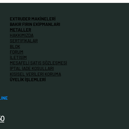
EXTRUDER MAKİNELERİ
BAKIR FIRIN EKİPMANLARI
METALLER
HAKKIMIZDA
SERTİFİKALAR
BLOK
FORUM
İLETİŞİM
MESAFELİ SATIŞ SÖZLEŞMESİ
İPTAL İADE KOŞULLARI
KİŞİSEL VERİLERİ KORUMA
ÜYELİK İŞLEMLERİ
LINE
50