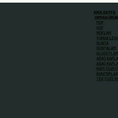
ANA SAYFA
ORMAN ÜRÜN
MDF
HDF
MDFLAM
YONGA LEV
SUNTA
SUNTALAM
GLOSSYLA
AĞAÇ KAPL
AĞAÇ KAPL
KAPI YÜZEY
KONTRPLAK
TEK YÜZE 