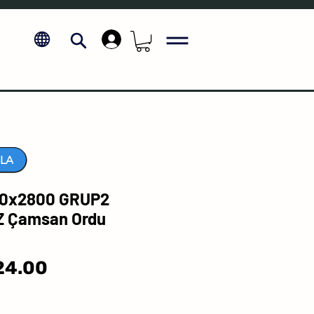
.
LA
0x2800 GRUP2
Z Çamsan Ordu
Sale
24.00
Price