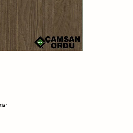
1
2
3
4
5
6
7
tlar