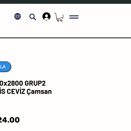
.
LA
0x2800 GRUP2
İS CEVİZ Çamsan
Sale
24.00
Price