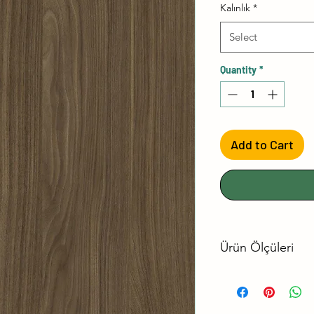
Kalınlık
*
Select
Quantity
*
Add to Cart
Ürün Ölçüleri
No