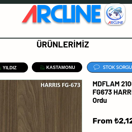
A
RCLINE
ÜRÜNLERİMİZ
STOK SORGU
KASTAMONU
YILDIZ
MDFLAM 210
FG673 HARR
Ordu
From
₺2,1