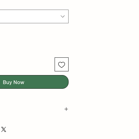
Buy Now
Levha Ölçüsü