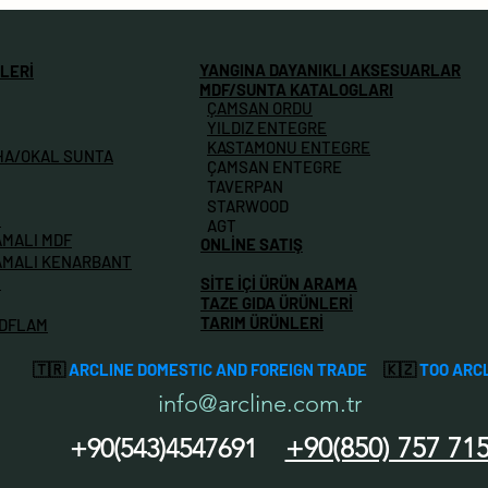
YANGINA DAYANIKLI AKSESUARLAR
LERİ
MDF/SUNTA KATALOGLARI
ÇAMSAN ORDU
YILDIZ ENTEGRE
KASTAMONU ENTEGRE
HA/OKAL SUNTA
ÇAMSAN ENTEGRE
TAVERPAN
STARWOOD
M
AGT
AMALI MDF
ONLİNE SATIŞ
AMALI KENARBANT
İ
SİTE İÇİ ÜRÜN ARAMA
TAZE GIDA ÜRÜNLERİ
TARIM ÜRÜNLERİ
MDFLAM
🇹🇷
ARCLINE DOMESTIC AND FOREIGN TRADE
🇰🇿
TOO ARC
info@arcline.com.tr
+90(850) 757 71
+90(543)4547691