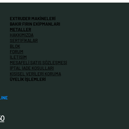
EXTRUDER MAKİNELERİ
BAKIR FIRIN EKİPMANLARI
METALLER
HAKKIMIZDA
SERTİFİKALAR
BLOK
FORUM
İLETİŞİM
MESAFELİ SATIŞ SÖZLEŞMESİ
İPTAL İADE KOŞULLARI
KİŞİSEL VERİLERİ KORUMA
ÜYELİK İŞLEMLERİ
LINE
50