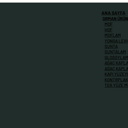
ANA SAYFA
ORMAN ÜRÜN
MDF
HDF
MDFLAM
YONGA LEV
SUNTA
SUNTALAM
GLOSSYLA
AĞAÇ KAPL
AĞAÇ KAPL
KAPI YÜZEY
KONTRPLAK
TEK YÜZE 