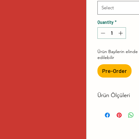
Select
Quantity
*
Ürün Bayilerin elind
edilebilir
Pre-Order
Ürün Ölçüleri
No
1