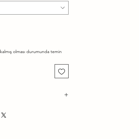
e kalmış olması durumunda temin
Levha Ölçüsü
2100x2800x08