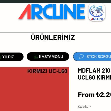
A
RCLINE
ÜRÜNLERİMİZ
STOK SORGU
KASTAMONU
YILDIZ
MDFLAM 210
UCL60 KIRMI
From
₺2,2
Kalınlık
*