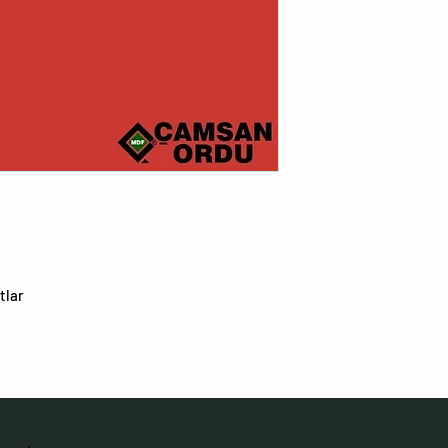
2
3
4
5
6
7
tlar