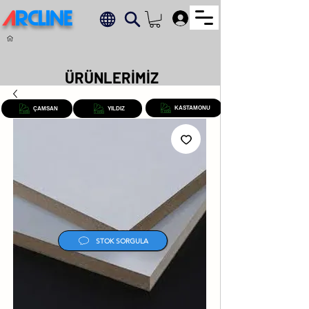
A
RCLINE
.
ÜRÜNLERİMİZ
KASTAMONU
ÇAMSAN
YILDIZ
STOK SORGULA