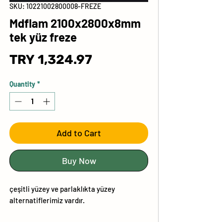
SKU: 10221002800008-FREZE
Mdflam 2100x2800x8mm
tek yüz freze
Price
TRY 1,324.97
Quantity
*
Add to Cart
Buy Now
çeşitli yüzey ve parlaklıkta yüzey
alternatiflerimiz vardır.