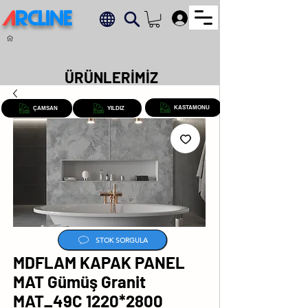
A
RCLINE
.
ÜRÜNLERİMİZ
KASTAMONU
ÇAMSAN
YILDIZ
STOK SORGULA
MDFLAM KAPAK PANEL
MAT Gümüş Granit
MAT_49C 1220*2800