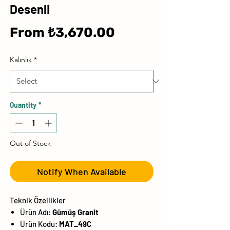
Desenli
Sale
From
₺3,670.00
Price
Kalınlık
*
Quantity
*
Out of Stock
Notify When Available
Teknik Özellikler
Ürün Adı:
Gümüş Granit
Ürün Kodu:
MAT_49C