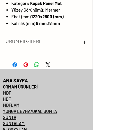
Kategori:
Kapak Panel Mat
Yüzey Görünümü:
Mermer
Ebat (mm)
1220x2800 (mm)
Kalınlık (mm)
8 mm,18 mm
URUN BILGILERI
FORMALDEHİT EMİSYONU
LÜTFEN FSC® SERTİFİKALI
ÜRÜNLERİMİZİ SORUNUZ.
DARBEYE VE ÇİZİLMEYE KARŞI
ANA SAYFA
YÜZEY DAYANIMI YÜKSEKTİR
ORMAN ÜRÜNLERİ
MDF
SOLMAYA VE KİMYASALLARA
HDF
KARŞI DAYANIMLIDIR
MDFLAM
PARLAKLIK
YONGA LEVHA/OKAL SUNTA
SUNTA
%99.99'A VARAN
SUNTALAM
ANTİBAKTERİYEL YÜZEYLER
GLOSSYLAM