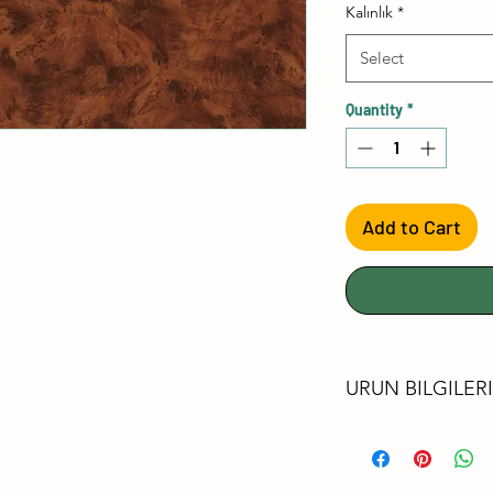
Kalınlık
*
Select
Quantity
*
Add to Cart
URUN BILGILERI
FORMALDEHİ
LÜTFEN FSC®