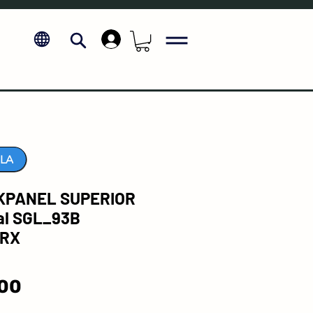
.
LA
KPANEL SUPERIOR
al SGL_93B
GRX
Price
.00