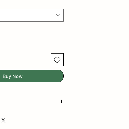
Buy Now
T EMİSYONU
 SERTİFİKALI