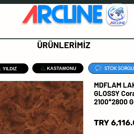
A
RCLINE
ÜRÜNLERİMİZ
STOK SORGU
KASTAMONU
YILDIZ
MDFLAM LA
GLOSSY Cor
2100*2800 
TRY 6,116