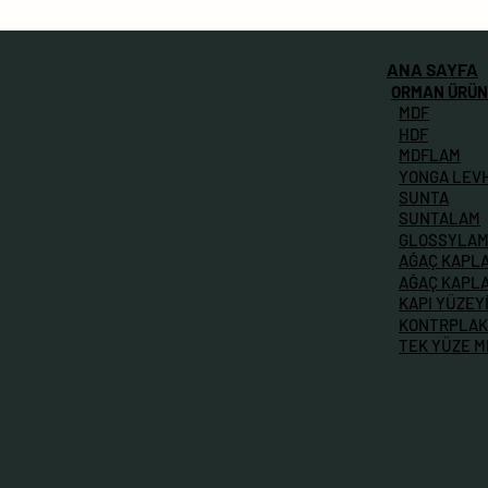
ANA SAYFA
ORMAN ÜRÜN
MDF
HDF
MDFLAM
YONGA LEV
SUNTA
SUNTALAM
GLOSSYLA
AĞAÇ KAPL
AĞAÇ KAPL
KAPI YÜZEY
KONTRPLAK
TEK YÜZE 