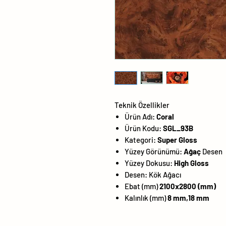
Teknik Özellikler
Ürün Adı:
Coral
Ürün Kodu:
SGL_93B
Kategori:
Super Gloss
Yüzey Görünümü:
Ağaç
Desen
Yüzey Dokusu:
High Gloss
Desen:
Kök Ağacı
Ebat (mm)
2100x2800 (mm)
Kalınlık (mm)
8 mm,18 mm