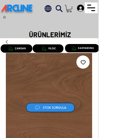
A
RCLINE
.
ÜRÜNLERİMİZ
KASTAMONU
ÇAMSAN
YILDIZ
STOK SORGULA