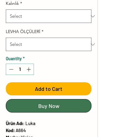
Kalınlık
*
LEVHA ÖLÇÜLERİ
*
Quantity
*
Add to Cart
Buy Now
Ürün
Adı
:
Luka
Kod:
A664