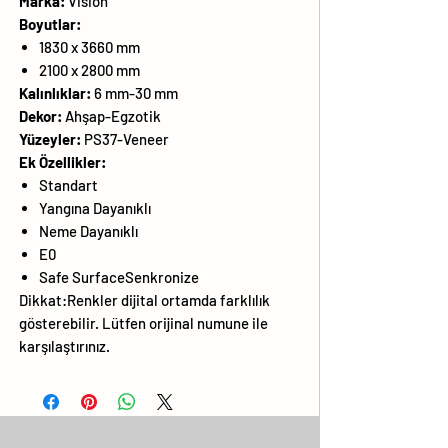
Marka:
Vision
Boyutlar:
1830 x 3660 mm
2100 x 2800 mm
Kalınlıklar:
6 mm-30 mm
Dekor:
Ahşap-Egzotik
Yüzeyler:
PS37-Veneer
Ek Özellikler:
Standart
Yangına Dayanıklı
Neme Dayanıklı
E0
Safe SurfaceSenkronize
Dikkat:Renkler dijital ortamda farklılık
gösterebilir. Lütfen orijinal numune ile
karşılaştırınız.