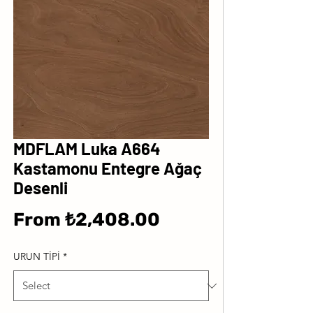
MDFLAM Luka A664
Kastamonu Entegre Ağaç
Desenli
Sale
From
₺2,408.00
Price
URUN TİPİ
*