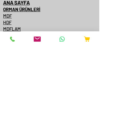
ANA SAYFA
ORMAN ÜRÜNLERİ
MDF
HDF
MDFLAM
YONGA LEVHA/OKAL SUNTA
SUNTA
SUNTALAM
GLOSSYLAM
AĞAÇ KAPLAMALI MDF
AĞAÇ KAPLAMALI KENARBANT
KAPI YÜZEYİ
KONTRPLAK
TEK YÜZE MDFLAM
MDF/SUNTA KATALOGLARI
ÇAMSAN ORDU
YILDIZ ENTEGRE
KASTAMONU ENTEGRE
ÇAMSAN ENTEGRE
TAVERPAN
STARWOOD
AGT