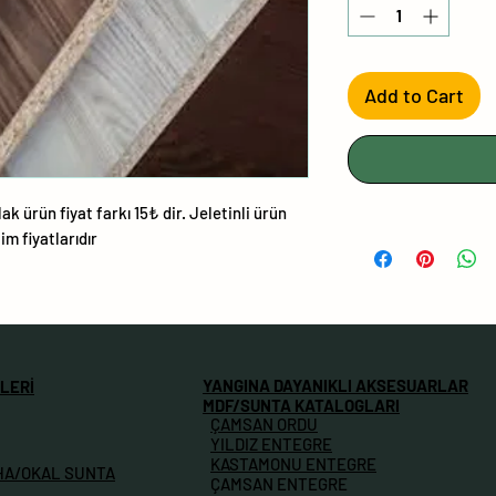
Add to Cart
ak ürün fiyat farkı 15₺ dir. Jeletinli ürün
lim fiyatlarıdır
YANGINA DAYANIKLI AKSESUARLAR
LERİ
MDF/SUNTA KATALOGLARI
ÇAMSAN ORDU
YILDIZ ENTEGRE
KASTAMONU ENTEGRE
HA/OKAL SUNTA
ÇAMSAN ENTEGRE