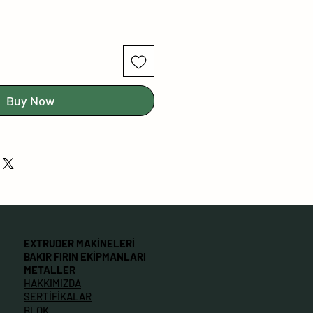
Buy Now
EXTRUDER MAKİNELERİ
BAKIR FIRIN EKİPMANLARI
METALLER
HAKKIMIZDA
SERTİFİKALAR
BLOK