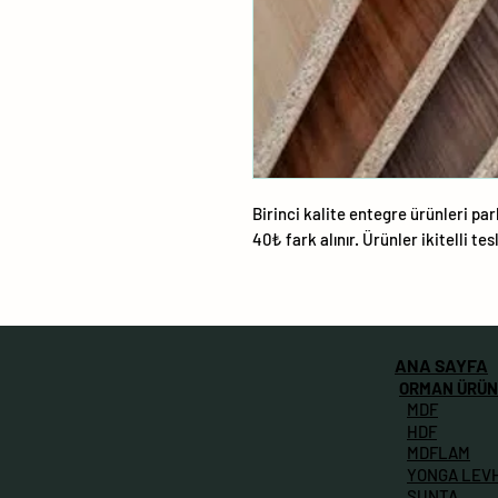
Birinci kalite entegre ürünleri parl
40₺ fark alınır. Ürünler ikitelli tes
ANA SAYFA
ORMAN ÜRÜN
MDF
HDF
MDFLAM
YONGA LEV
SUNTA