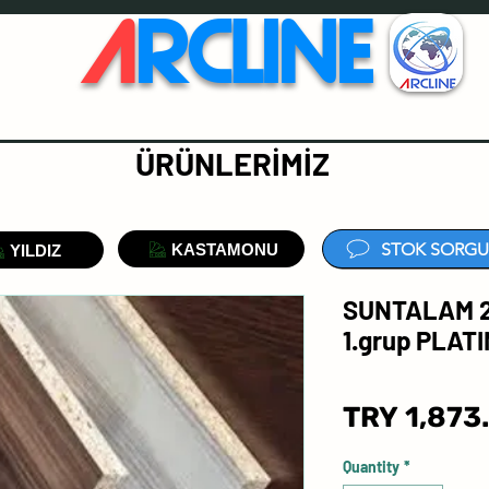
A
RCLINE
ÜRÜNLERİMİZ
STOK SORGU
KASTAMONU
YILDIZ
SUNTALAM 
1.grup PLA
TRY 1,873
Quantity
*