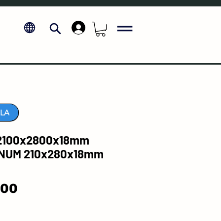
.
LA
2100x2800x18mm
TINUM 210x280x18mm
Price
.00