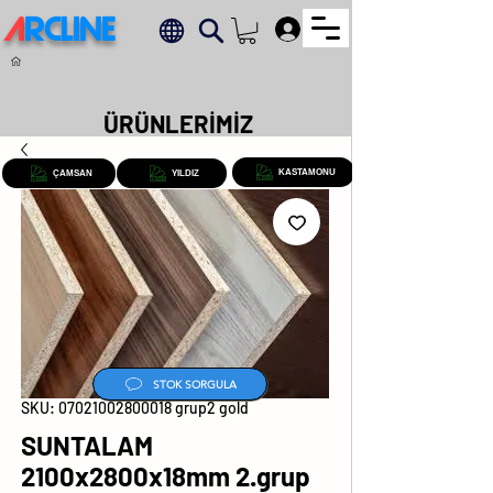
A
RCLINE
.
ÜRÜNLERİMİZ
KASTAMONU
ÇAMSAN
YILDIZ
STOK SORGULA
SKU: 07021002800018 grup2 gold
SUNTALAM
2100x2800x18mm 2.grup