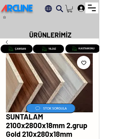
A
RCLINE
.
ÜRÜNLERİMİZ
KASTAMONU
ÇAMSAN
YILDIZ
STOK SORGULA
SUNTALAM
2100x2800x18mm 2.grup
Gold 210x280x18mm