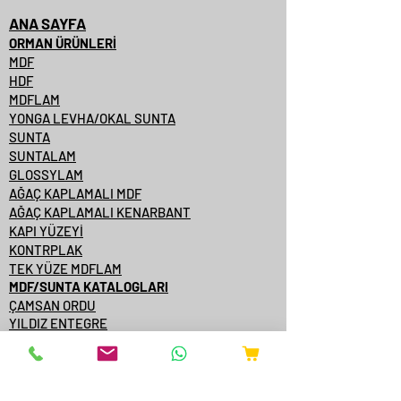
ANA SAYFA
ORMAN ÜRÜNLERİ
MDF
HDF
MDFLAM
YONGA LEVHA/OKAL SUNTA
SUNTA
SUNTALAM
GLOSSYLAM
AĞAÇ KAPLAMALI MDF
AĞAÇ KAPLAMALI KENARBANT
KAPI YÜZEYİ
KONTRPLAK
TEK YÜZE MDFLAM
MDF/SUNTA KATALOGLARI
ÇAMSAN ORDU
YILDIZ ENTEGRE
KASTAMONU ENTEGRE
ÇAMSAN ENTEGRE
TAVERPAN
STARWOOD