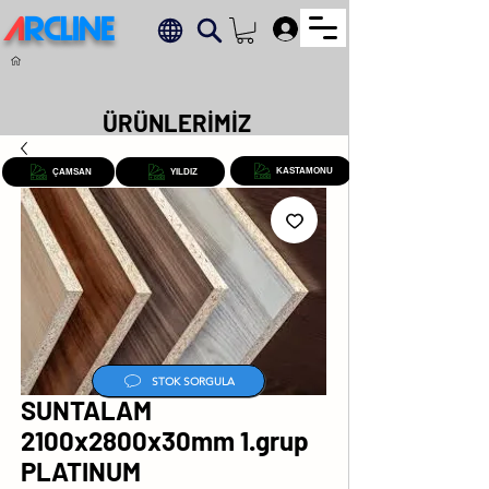
A
RCLINE
.
ÜRÜNLERİMİZ
KASTAMONU
ÇAMSAN
YILDIZ
STOK SORGULA
SUNTALAM
2100x2800x30mm 1.grup
PLATINUM