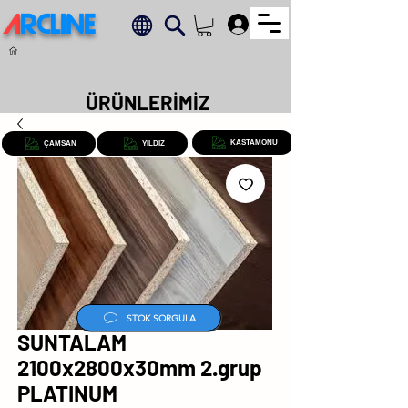
A
RCLINE
.
ÜRÜNLERİMİZ
KASTAMONU
ÇAMSAN
YILDIZ
STOK SORGULA
SUNTALAM
2100x2800x30mm 2.grup
PLATINUM