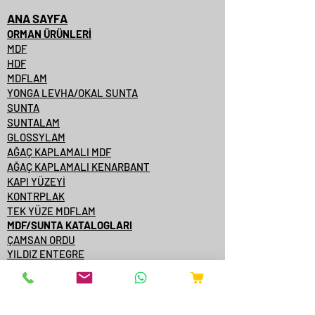
ANA SAYFA
ORMAN ÜRÜNLERİ
MDF
HDF
MDFLAM
YONGA LEVHA/OKAL SUNTA
SUNTA
SUNTALAM
GLOSSYLAM
AĞAÇ KAPLAMALI MDF
AĞAÇ KAPLAMALI KENARBANT
KAPI YÜZEYİ
KONTRPLAK
TEK YÜZE MDFLAM
MDF/SUNTA KATALOGLARI
ÇAMSAN ORDU
YILDIZ ENTEGRE
KASTAMONU ENTEGRE
ÇAMSAN ENTEGRE
TAVERPAN
STARWOOD