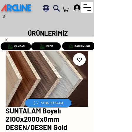
A
RCLINE
.
ÜRÜNLERİMİZ
KASTAMONU
ÇAMSAN
YILDIZ
STOK SORGULA
SUNTALAM Boyalı
2100x2800x8mm
DESEN/DESEN Gold