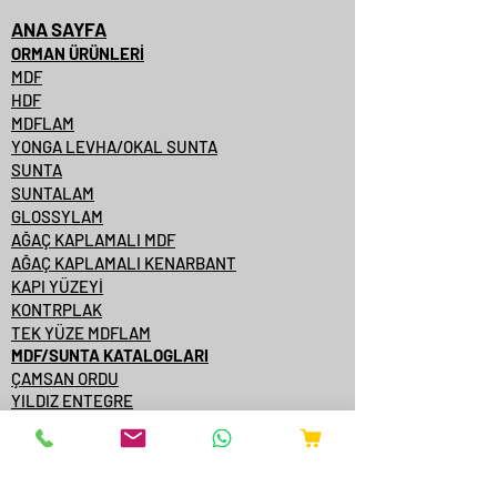
ANA SAYFA
ORMAN ÜRÜNLERİ
MDF
HDF
MDFLAM
YONGA LEVHA/OKAL SUNTA
SUNTA
SUNTALAM
GLOSSYLAM
AĞAÇ KAPLAMALI MDF
AĞAÇ KAPLAMALI KENARBANT
KAPI YÜZEYİ
KONTRPLAK
TEK YÜZE MDFLAM
MDF/SUNTA KATALOGLARI
ÇAMSAN ORDU
YILDIZ ENTEGRE
KASTAMONU ENTEGRE
ÇAMSAN ENTEGRE
TAVERPAN
STARWOOD