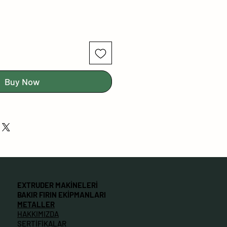
Buy Now
EXTRUDER MAKİNELERİ
BAKIR FIRIN EKİPMANLARI
METALLER
HAKKIMIZDA
SERTİFİKALAR