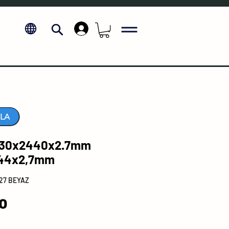
.
LA
1830x2440x2.7mm
244x2,7mm
27 BEYAZ
Price
00