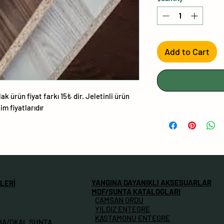
Add to Cart
ak ürün fiyat farkı 15₺ dir. Jeletinli ürün
lim fiyatlarıdır
YANGINA DAYANIKLI AKSESUARLAR
LERİ
MDF/SUNTA KATALOGLARI
ÇAMSAN ORDU
YILDIZ ENTEGRE
KASTAMONU ENTEGRE
HA/OKAL SUNTA