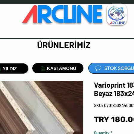
A
RCLINE
ÜRÜNLERİMİZ
STOK SORGU
KASTAMONU
YILDIZ
Varioprint 
Beyaz 183x
SKU: 0701830244000
TRY 180.
Quantity
*