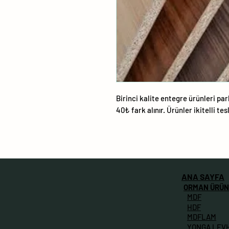
Birinci kalite entegre ürünleri parl
40₺ fark alınır. Ürünler ikitelli tes
ANA SAYFA
ORMAN ÜRÜN
MDF
HDF
MDFLAM
YONGA LEV