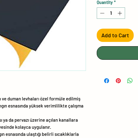
Quantity
*
Add to Cart
gın ve duman levhaları özel formüle edilmiş
gın esnasında yüksek verimlilikte çalışma
ı ya da pervazı üzerine açılan kanallara
yesinde kolayca uygulanır.
n esnasında ulaştığı belirli sıcaklıklarla