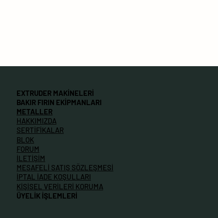
EXTRUDER MAKİNELERİ
BAKIR FIRIN EKİPMANLARI
METALLER
HAKKIMIZDA
SERTİFİKALAR
BLOK
FORUM
İLETİŞİM
MESAFELİ SATIŞ SÖZLEŞMESİ
İPTAL İADE KOŞULLARI
KİŞİSEL VERİLERİ KORUMA
ÜYELİK İŞLEMLERİ