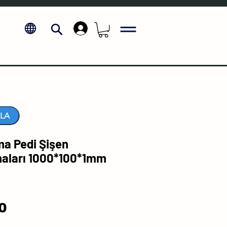
.
LA
ma Pedi Şişen
aları 1000*100*1mm
Price
0