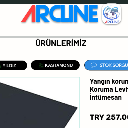
A
RCLINE
ÜRÜNLERİMİZ
STOK SORGU
KASTAMONU
YILDIZ
Yangın koru
Koruma Levh
İntümesan
TRY 257.0