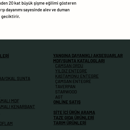
nden 20 kat büyük şişme eğilimi gösteren
karşı dayanımı sayesinde alev ve duman
geciktirir.
YANGINA DAYANIKLI AKSESUARLAR
LERİ
MDF/SUNTA KATALOGLARI
ÇAMSAN ORDU
YILDIZ ENTEGRE
KASTAMONU ENTEGRE
HA/OKAL SUNTA
ÇAMSAN ENTEGRE
TAVERPAN
STARWOOD
M
AGT
AMALI MDF
ONLİNE SATIŞ
AMALI KENARBANT
İ
SİTE İÇİ ÜRÜN ARAMA
TAZE GIDA ÜRÜNLERİ
TARIM ÜRÜNLERİ
MDFLAM