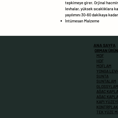
tepkimeye girer. Orjinal hacmi
levhalar, yüksek sıcaklıklara 
yayılımını 30-60 dakikaya kadar 
İntümesan Malzeme
ANA SAYFA
ORMAN ÜRÜN
MDF
HDF
MDFLAM
YONGA LEV
SUNTA
SUNTALAM
GLOSSYLA
AĞAÇ KAPL
AĞAÇ KAPL
KAPI YÜZEY
KONTRPLAK
TEK YÜZE 